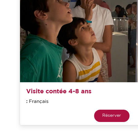
Visite contée 4-8 ans
:
Français
Réserver